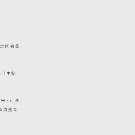
N
阪地区会員
た自主制
Web、映
る貴重な