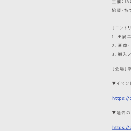
主催：J
協賛・協
［エント
1. 出展
2. 画像
3. 搬入／
［会場］平
▼イベン
https:/
▼過去の
https:/