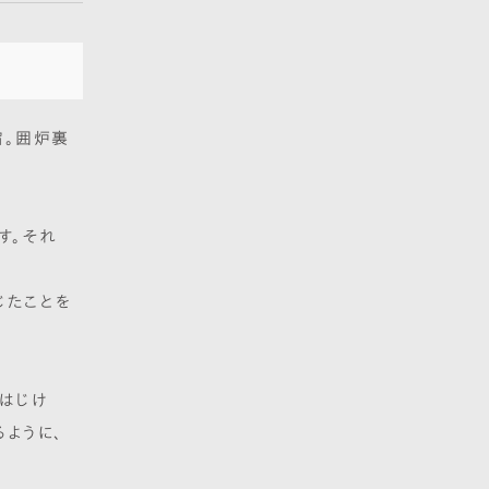
宿。囲炉裏
す。それ
。
じたことを
はじけ
ように、