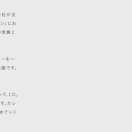
会社が主
ーン」にお
の受賞と
ピーを一
画です。
ク、CO₂
す。カレ
めていく