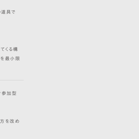
の道具で
ってくる構
度を最小限
者参加型
い方を改め