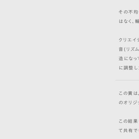
その不均
はなく、
クリエイ
音(リズ
造になっ
に調整し
この賞は
のオリジ
この結果
て共有で