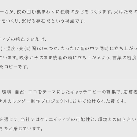
一さが、夜の囲炉裏まわりに独特の深さをつくります。火はただ
輪をつくり、繋げる存在だという視点です。
ティブの観点でいえば、
ム)・温度・光(時間)の三つが、たった17音の中で同時に立ち上が
ています。映像がそのまま読者の頭に立ち上がるよう、言葉の密
たコピーです。
、環境・自然・エコをテーマにしたキャッチコピーの募集で、応募
ナルカレンダー制作プロジェクトにおいて設けられた賞です。
を通じて、当社ではクリエイティブの可能性と、環境との向き合
きたと感じています。