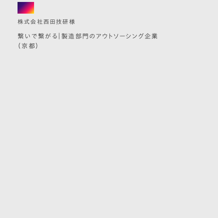
logo
株式会社西田技研様
繋いで繋がる｜製造部門のアウトソーシング企業
（京都）