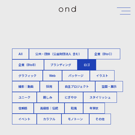
All
公共・団体（公益財団法人 含む）
企業（BtoC）
企業（BtoB）
ブランディング
ロゴ
グラフィック
Web
パッケージ
イラスト
撮影｜動画
採用
自主プロジェクト
空間・展示
ユニーク
親しみ
にぎやか
スタイリッシュ
信頼感
高級感｜伝統
和風
年賀状
イベント
カラフル
モノトーン
その他